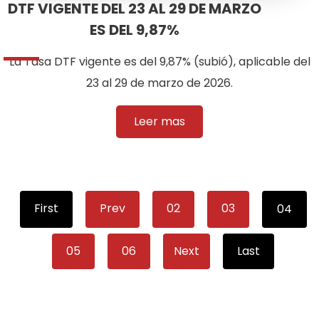
DTF VIGENTE DEL 23 AL 29 DE MARZO
ES DEL 9,87%
La Tasa DTF vigente es del 9,87% (subió), aplicable del
23 al 29 de marzo de 2026.
Leer mas
First
Prev
02
03
04
05
06
Next
Last