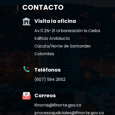
CONTACTO
Visita la oficina
Av 0 2N-21 Urbanización la Ceiba
Edificio Andalucía
Cúcuta/Norte de Santander
Colombia.
Teléfonos
(607) 594 2652
Correos
ifinorte@ifinorte.gov.co
procesosjudiciales@ifinorte.gov.co