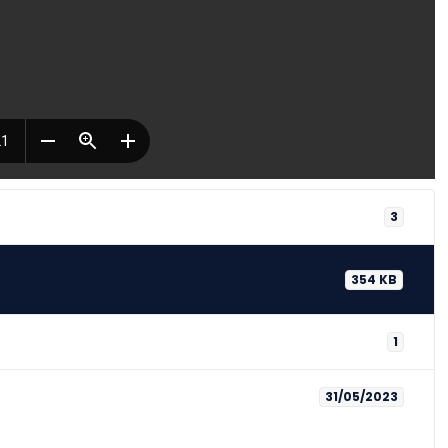
3
354 KB
1
31/05/2023