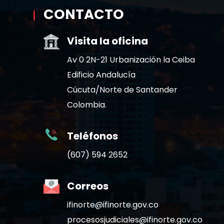
CONTACTO
Visita la oficina
Av 0 2N-21 Urbanización la Ceiba
Edificio Andalucía
Cúcuta/Norte de Santander
Colombia.
Teléfonos
(607) 594 2652
Correos
ifinorte@ifinorte.gov.co
procesosjudiciales@ifinorte.gov.co