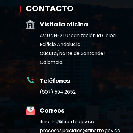
CONTACTO
Visita la oficina
Av 0 2N-21 Urbanización la Ceiba
Edificio Andalucía
Cúcuta/Norte de Santander
Colombia.
Teléfonos
(607) 594 2652
Correos
ifinorte@ifinorte.gov.co
procesosjudiciales@ifinorte.gov.co