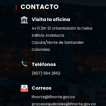
CONTACTO
Visita la oficina
Av 0 2N-21 Urbanización la Ceiba
Edificio Andalucía
Cúcuta/Norte de Santander
Colombia.
Teléfonos
(607) 594 2652
Correos
ifinorte@ifinorte.gov.co
procesosjudiciales@ifinorte.gov.co