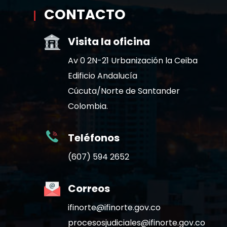
CONTACTO
Visita la oficina
Av 0 2N-21 Urbanización la Ceiba
Edificio Andalucía
Cúcuta/Norte de Santander
Colombia.
Teléfonos
(607) 594 2652
Correos
ifinorte@ifinorte.gov.co
procesosjudiciales@ifinorte.gov.co