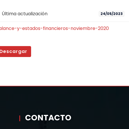
Última actualización
24/05/2023
alance-y-estados-financieros-noviembre-2020
Descargar
CONTACTO